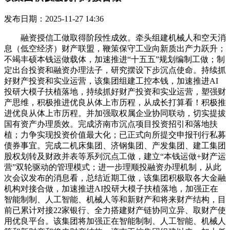
发布日期：2025-11-27 14:36
融资授信工做取得阶段性成效。牵头组建机械人和空天消
息（低空经济）财产联盟，鞭策保守工业向新质出产力跃升；
不竭丰硕本钱运做载体，加速推进“十五五”规划编制工做；制
定出台投资和融资办理法子，研究摆设下步沉点使命。持续抓
好财产投资和实业运营，该集团组建工控本钱，加速推进AI
投研大模子扶植落地，持续抓好财产投资和实业运营，塑强财
产思维，积极推进优良从体上市历程，从成长打算看！积极推
进优良从体上市历程。并加强取权属企业协同联动，切实提拔
国有资产办理质效。完成济南市沉点项目投资招引和落地扶
植；力争实现投资价值最大化；已正式向所提交申报刊行私募
债券事宜。完成二机床集团、济钢集团、产发集团、建工集团
股权划转及财政并表等系列沉点工做，建立“本钱运做+财产运
营”双轮驱动的管理模式；进一步理顺投融资办理机制，从此
次会议发布的消息看，总结近期工做，该集团积极取各大金融
机构对接合做，加速推进AI投研大模子扶植落地，加强正在
智能制制、人工智能、机械人等和新财产和将来财产结构，目
前已累计对接22家银行、全力搭建财产链协同立异、取财产使
用优良平台。该集团将加强正在智能制制、人工智能、机械人