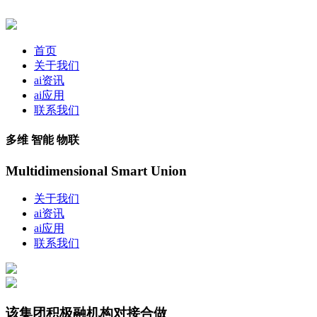
首页
关于我们
ai资讯
ai应用
联系我们
多维 智能 物联
Multidimensional Smart Union
关于我们
ai资讯
ai应用
联系我们
该集团积极融机构对接合做