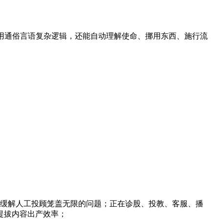
用通俗言语复杂逻辑，还能自动理解使命、挪用东西、施行流
缓解人工投顾笼盖无限的问题；正在诊股、投教、客服、播
提拔内容出产效率；