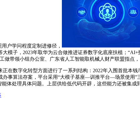
照用户学问程度定制进修径，
ek等大模子，2023年取华为云合做推进证券数字化底座扶植；“A
长工做带领小组办公室、广东省人工智能取机械人财产联盟指点
在数字化转型方面进行了一系列结构：2022年入围首批本钱市
深度合成办事算法存案，平台采用“大模子基座—训推平台—场景使用
智能体处理具体问题。上层供给低代码开辟，这些能力还被集成到
事