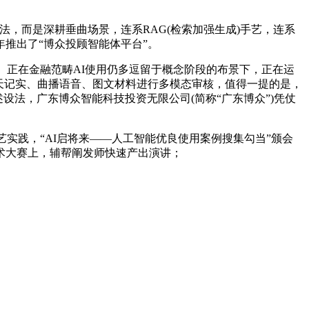
做法，而是深耕垂曲场景，连系RAG(检索加强生成)手艺，连系
推出了“博众投顾智能体平台”。
正在金融范畴AI使用仍多逗留于概念阶段的布景下，正在运
天记实、曲播语音、图文材料进行多模态审核，值得一提的是，
设法，广东博众智能科技投资无限公司(简称“广东博众”)凭仗
实践，“AI启将来——人工智能优良使用案例搜集勾当”颁会
术大赛上，辅帮阐发师快速产出演讲；