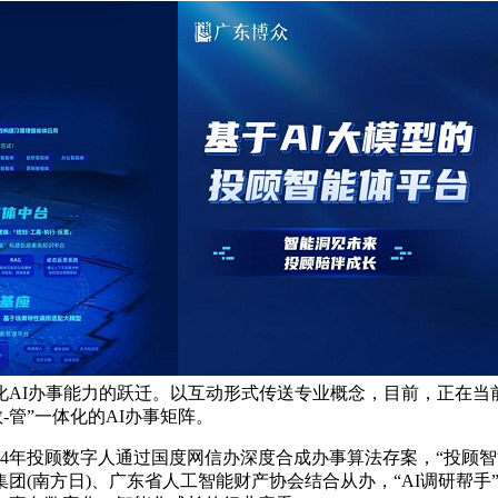
I办事能力的跃迁。以互动形式传送专业概念，目前，正在当前“
-管”一体化的AI办事矩阵。
年投顾数字人通过国度网信办深度合成办事算法存案，“投顾智能
(南方日)、广东省人工智能财产协会结合从办，“AI调研帮手”