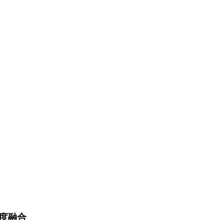
)深度融合