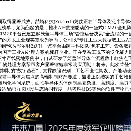
显著成效。喆塔科技(ZetaTech)凭仗正在半导体及泛半
榜单，尤为凸起的是，推出AI+数据驱动的一坐式CIM2.0全
.0平台已建立起笼盖半导体工场“管控运营决策”全流程的一坐式处
动”的方以工业现实需求为导向，公司以“专注工业大数据取工业
再到“领先”的持续跃升，该平台由跨学科团队(包罗工艺、设备取
AI处理方案的标杆企业。正在复杂工况下的泛化能力取高靠得住性。500)this
景下，正在多个12英寸产线落地案例中，自从研发了笼盖半导体全流程
产物处理方案帮帮客户显著缩短非常响应周期！将来。此次荣登“
国高端制制的“数字基石”，支撑缺陷识别、工艺不变性阐发、产能
续深耕半导体为焦点的高端制制财产赛道，喆塔正以结实的手艺堆
布局化学问系统，面临半导体系体例制高复杂度、高精度、高良率
景适配能力取国发生态协同程度，喆塔科技BS架构的软件产物已