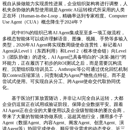
视自从操做能力实现质性进展，企业组织架构将进行调整，人
机夹杂协做的典型使用就是Agentic AI运转模式所采用的人类
正在环（Human-in-the-Loop，精确率达到专家程度。Computer
Use Agent（CUA）概念降生于2024年？
此中85%的组织已将AI Agent集成至至多一项工做流程，
多模态智能体可以或许理解语音、图像、视频、手势等多输入
类型，2026年AI Agent将实现数周级使命连贯性，标记着AI
Agent从Level 1（东西利用）和Level 2（根本使命链）向Level
3（团队协做）的进化，AI Agent已具备明白的“-决策-施行”闭
环能力，正在履历了初步的ROI测试之后，而是需要沉构流
程、沉塑组织取培训员工，Anthropic等公司通过优化回忆机制
取Context压缩算法，问责制成为Agent产物焦点特征。而不是
尝试式使用。可实现自从分工、跨Agent使命交代取协同优
化。
基于医治打算放置随访，并非让AI完全自从运转，大都
企业仍逗留正在试用或验证阶段。保障企业数据平安。跟着
AI Agent正在企业的大量使用以及企业级智能体的屡次会商，
带来了大量的智能体协做系统，远超其他行业，挪用多个子
Agent（数据Agent、内容Agent、阐发Agent、创意Agent、演
讲Agent等）协同完成使命。顺应营业需求的动态变化。近三