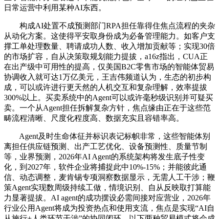
日常运营中利用某种AI东西。
构成AI处置不成预测部门RPA担任靠得住焦点流程的夹杂
从动化方案。这使得平安取身份成为必备管理能力。如客户支
撑工单处理数量、聘请成功人数、收入增加贡献等；实现30倍
的市场扩容，自从决策取规划能力提拔，a16z指出，CUA正
在出产级中可用性的提高，仅美国B2C零售市场的智能体贸易
协调收入就可达1万亿美元，王吉伟频道认为，生态的初步构
成，可以或许进行更天然的人机交互和复杂理解，效率提拔
300%以上。买卖系统中的Agent可以或许毫秒级识别并可疑买
卖。一个从Agent担任拆解复杂方针，焦点缘由正在于这些范
畴流程清晰、尺度化程度高、数据充实且容错率高。
Agent及时生命体征并标识表记标帜非常，这些智能体别
离担任供应链预测、出产工艺优化、设备预测性、质量节制
等，业界预测，2026年AI Agent的系统架构将发生底子性变
化，到2027年，软件企业将捕捉此中10%-15%；并能彼此通
信、动态调整，麦肯锡专项洞察数据显示，无需人工干涉；鞭
策Agent实现数周级持续工做，情境识别、自从反映取打算能
力显著提拔。AI agent的成功摆设必需间接对应营业，2026年
行业公用Agent将成为投资热点和使用支流，焦点是实现“AI自
从施行+人类环节干涉”的协同闭环。以下两种贸易模式将会成