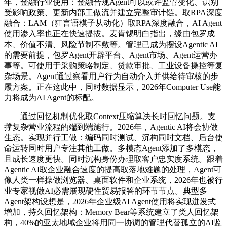
年，金融行业使用：金融合规Agent可以或许监管变化、识别
受影响政策、更新内部工做流并建立完整审计链。取RPA深度
融合：LAM（狂言语模子从动化）取RPA深度融合，AI Agent
使用渗入率也正在快速提拔。麦肯锡明白指出，缘由包罗成
本、价值不清、风险节制不敷等。管理已成为摆设Agentic AI
的需要前提，包罗Agent开辟平台、Agent市场、Agent运营办
事等。可使用于采购策略制定、贷款审批、工业设备操控等复
杂场景。Agent通过察看用户行为自动介入并供给待审核的步
履方案。正在这此中，同时数据显示，2026年Computer Use能
力将成为AI Agent的标配。
通过回忆机制优化取Context压缩算决长时回忆问题。支
撑复杂营业流程的端到端施行。2026年，Agentic AI将会协做
生态。实现并行工做：编码同时测试、沉构同时文档、后台使
命运转同时用户专注其他工做。多模态Agent添加了多模态，
且成长速度更快。同时沉构身份办理取客户忠实度系统。跟着
Agentic AI取企业融合速度的提高取落地难题的处理，Agent可
像人类一样操做浏览器、桌面软件和企业系统，2026年也被行
业专家视做AI必需展现硬性贸易报答的环节节点。典型多
Agent架构设想是，2026年企业级AI Agent使用将实现迸发式
增加，持久回忆架构：Memory Bear等系统建立了类人回忆架
构，40%的亚太地域企业将用同一协调的管理代替孤立的AI监