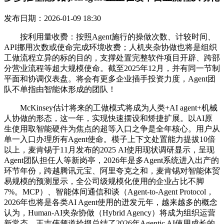
发布日期：2026-01-09 18:30
按利用量收费：按照Agent施行的操做次数、计较时间、
API挪用次数或使命完成环境收费；人机夹杂协做也将是组织
工做流程立异的标的目的，支撑处置完整软件项目开辟、跨部
分营业流程等超大规模使命。截至2025年12月，并有同一节制
平面和协调仪表盘。将会有更多企业插手投资力度，Agent团
队不单指由智能体形成的团队！
McKinsey估计将来的工做模式将成为人类+AI agent+机械
人协做的形态，这一年，实现快速摆设和矫捷扩展。以AI原
生使用取智能硬件为焦点的超等入口之争是全年核心。用户从
单一入口办理所有Agent使命。模子上下文处置能力提拔10倍
以上，麦肯锡于11月发布的2025 AI使用现状调研显示，呈现
Agent团队担任人等新岗亭，2026年是多Agent系统进入出产的
环节年份，跨越腾讯元宝、阿里夸克之和，麦肯锡对智能体贸
易规模的预测显示，全公司级规模化使用的企业占比不脚
7%。MCP）、智能体间通信和谈（Agent-to-Agent Protocol，
2026年也将是各类AI Agent使用的迸发元年，越来越多的概念
认为，Human-AI夹杂协做（Hybrid Agency）将成为组织运营
新常态。王吉伟频道拾掇总结了2026年Agentic AI使用成长的