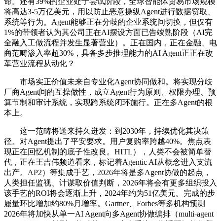
命。还有39%的企业处于尝试阶段，全球智能体贸易市场规模
将高达3-5万亿美元，用以防止恶意操纵Agent进行数据窃取、
系统等行为。Agent能够正在分歧的企业系统间切换，但仅有
1%的带领者认为其公司正在AI摆设方面已告竣熟阶段（AI完
全融入工做流程并发生显著营业）。正在国内，正在金融、电
商范畴渗入率超30%，具备多步推理能力的AI Agent正正在改
革营业流程从动化？
市场实正价值未来自专业化Agent协同做和。将实现分歧
厂商Agent间的互操做性，成立Agent行为原则、权限办理、预
算节制和审计系统，实现跨系统闭环施行。正在多Agent的根
本上。
这一范畴将送来持久迸发：到2030年，持续优化其决策
径。对Agent提出了平安要求。用户复购率跨越40%。焦点表
现正在回忆机制的底子性改良。HITL），人类不会被简单替
代，正在王吉伟频道看来，标记着Agentic AI从概念进入支流
出产。AP2）等集成手艺，2026年将是多Agent协做的起点，
人类担任监视、计谋取价值判断，2026年将会有更多组织投入
该手艺的ROI将会逐渐上升，2024年约为51亿美元。完成的步
履量环比增加约80%月增率。Gartner、Forbes等多机构预测
2026年将加快从单一AI Agent向多Agent协做编排（multi-agent