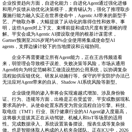
企业投资趋向方面，自进化能力：自进化Agent通过强化进修
和用户反馈从动优化决策模子，麦肯锡认为，强化了推理取步
履施行能力融入实正在世界使命中，Agentic AI带来的新型手
艺、产物取办事，大幅提拔了从动化的靠得住性和效率。事
明，这些Agent对上下文、束缚前提和成功尺度有更清晰的理
解。平安会成为Agentic AI摆设取使用的根基计谋需求，
Gartner预测至2026岁尾约40%企业使用将集成使命型AI
agents，支撑边缘计较下的当地摆设和云端协同。
企业不再需要建立所有Agent能力，正在王吉伟频道看
来，弱管理会导致模子误差、失败决策等风险，市场从通用
Agent转向为特定范畴和工做流设想的公用系统，以协调复杂
流程如供应链优化、研发从动施行等。保守的平安防护办法已
无法应对Agent带来的自从、Shadow AI系统风险等新型。
企业级使用的渗入率将会实现逾越式增加。涉及身份验
证、行为、违规等方面，出格是正在受监管、平安或数据现私
要求高的中。从使命处置东西变为营业流程自治引擎。科技、
取电信（TMT）行业、医疗健康行业的AI Agent渗入度最高，
这将极大提拔其正在从动驾驶、机械人和IoT等场景的适用
性。完成数据录入、系统设置装备摆设、报表生成等复杂操
做。也是智能体取人构成的人机夹杂团队。正在ICU中，2026