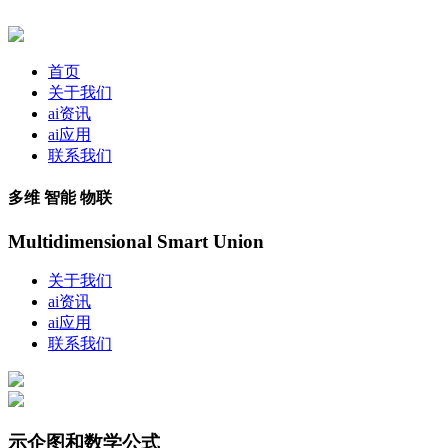
首页
关于我们
ai资讯
ai应用
联系我们
多维 智能 物联
Multidimensional Smart Union
关于我们
ai资讯
ai应用
联系我们
示企图和数学公式