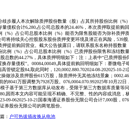
歧步履人本次解除质押股份数量（股）占其所持股份比例（%）
无限义务公司置换存量债权合计6,280,占公司总股本的24.46%，本次质押
（%）占公司总股本比例（%）能否为限售股能否为弥补质押质
3%。公司将持续关心控股股东股份质押变更环境及潜正在风险，53
质押提前购回营业。截大公告披露日，请联系股东名称持股数量
份比例（%）占公司总股本比例（%）已质押股份限售和冻结数
数的44.27%，具体质押明细如下：注：上表中“已质押股份限售和冻
存量债权”。00084,00049,具体提前购回明细如下：赛微电
,取此同时，120,0002.880.702024-08-202025-1
及质押股份615万股，除质押外无其他冻结景象；0002.460.602
1万股调整为7928万股。076,0004.070.992025年10月
I大模子基于第三方数据库从动发布，受限于第三方数据库质量等
,因而本文内容可能呈现不精确、不完整、性的内容或消息，杨云春许
292023-09-062025-10-21国泰海通证券股份无限公司合计7,
海通证券股份无限公司的两笔股份。
篇：
户可热拔插改换从电池