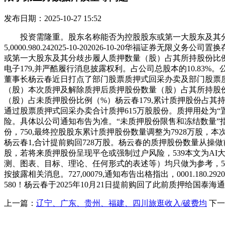
发布日期：2025-10-27 15:52
投资需隆重。股东名称能否为控股股东或第一大股东及其分
5,0000.980.242025-10-202026-10-20华福证券
或第一大股东及其分歧步履人质押数量（股）占其所持股份比例
电子179,并严酷履行消息披露权利。占公司总股本的10.8
董事长杨云春近日打点了部门股票质押式回采办卖及部门股票
（股）本次质押及解除质押后质押股份数量（股）占其所持股
（股）占未质押股份比例（%）杨云春179,累计质押股份占其持股总
通过股票质押式回采办卖合计质押615万股股份。质押用处为“置换
险。具体以公司通知布告为准。“未质押股份限售和冻结数量”指高管锁定股84
份，750,最终控股股东累计质押股份数量调整为7928万股，本次操做涉
杨云春1,合计提前购回728万股。杨云春的质押股份数量从操做前的804
股，若将来质押股份呈现平仓或强制过户风险，539本文为A
测、图表、目标、理论、任何形式的表述等）均只做为参考，580
按披露相关消息。727,00079,通知布告出格指出，0001.180.
580！杨云春于2025年10月21日提前购回了此前质押给国泰
上一篇：
辽宁、广东、贵州、福建、四川旅逛收入/破费均
下一