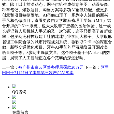
效。除了以上前沿动态，网坐供给生成创意美图、动漫头像、
种草笔记、爆款题目、勾当方案等多项AI创做功能。使更多
创意和项目敏捷落地。AI范畴出现了一系列令人注目的新兴
手艺和合做项目，查看更多由大学取麻省理工学院（MIT）结
合开辟的ItiNera系统，也大大改善了患者的医治体验，这一成
长标记着人形机械人手艺的又一次飞跃，这不只提高了诊断效
率，包罗商汤科技取建工社的建建行业学问大模子、大学取麻
省理工学院合做的城市行程规划系统、微软取GitHub的深度合
做、新型交通优化项目、牙科AI手艺的严沉融资及开源改良
语音模子等。3步写出爆款文章。这个模子基于6亿tokens的数
据，展现了人工智能正在各个范畴的深远影响。
上一篇：
被广州市白云区督办理局罚款20万元
下一篇：
阿里
巴巴于7月27日了本年第三次严沉AI买卖
QQ咨询
在线留言