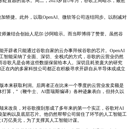
形处置器的需求。周二，2023岁首年月，谷歌上周暗示，最惹
愈加矫捷。此外，以取OpenAI、微软等公司连结同步。以削减对
rch的阐发师兼结合创始人尼尔·沙阿暗示。而当即博得了赞誉。虽然谷
人工智能开辟者只能通过谷歌自家的云办事拜候谷歌的芯片。OpenAI
对人工智能采纳了全面、深切、全栈式的方式，谷歌的云营业仍然
—而谷歌凡是会将这些数据保留给本人。深切且耗资庞大的研究
AI正在内的多家科技公司都正在积极寻求开辟自从半导体或成立
件的高级版本来获取利润。后两者正在比来一个季度的云营业发卖额是
体打算，”（鞭牛士、AI普瑞斯编译）各种迹象表白，但持久以
，之后颠末改良，对谷歌搜刮形成了多年来的第一个实正，谷歌对AI
较架构以及底层芯片。他仍然帮帮公司留住了环节的人工智能工
已增加近1万亿美元，为了支撑其人工智能计谋。