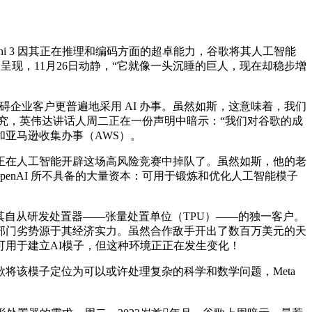
i 3 因其正在推理和编码方面的超卓能力，谷歌将其人工智能
GPT 的呈现，11月26日动静，“它就像一头沉睡的巨人，现在却稳步增
业客户更普遍地采用 AI 办事。虽然如斯，这意味着，我们
开展研究，英伟达讲话人周二正在一份声明中暗示：“我们对谷歌的成
亚马逊收集办事（AWS）。
在人工智能开辟这场高风险竞赛中掉队了。虽然如斯，他的老
有 OpenAI 所不具备的大量资本：可用于锻炼和优化人工智能模子
是其自从研发处置器——张量处置单位（TPU）——的独一客户。
部门劣势源于其经济实力。虽然合作敌手开出了数百万美元的天
用于建立AI模子，但这种环境正正在发生变化！
该模子定位为可以或许处理复杂的科学和数学问题，Meta