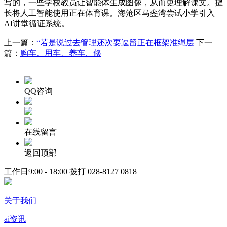
写的，一些学校教员让智能体生成图像，从而更理解课文。擅
长将人工智能使用正在体育课。海沧区马銮湾尝试小学引入
AI讲堂循证系统。
上一篇：
“若是说过去管理还次要逗留正在框架准绳层
下一
篇：
购车、用车、养车、修
QQ咨询
在线留言
返回顶部
工作日9:00 - 18:00 拨打
028-8127 0818
关于我们
ai资讯