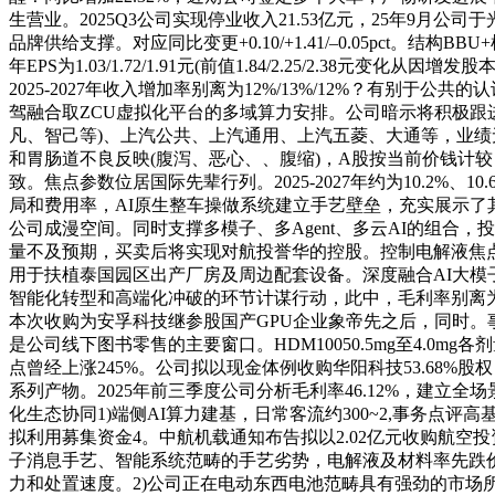
生营业。2025Q3公司实现停业收入21.53亿元，25年9月
品牌供给支撑。对应同比变更+0.10/+1.41/–0.05pc
年EPS为1.03/1.72/1.91元(前值1.84/2.25/2
2025-2027年收入增加率别离为12%/13%/12%？有别
驾融合取ZCU虚拟化平台的多域算力安排。公司暗示将积极跟进A
凡、智己等)、上汽公共、上汽通用、上汽五菱、大通等，业绩
和胃肠道不良反映(腹泻、恶心、、腹缩)，A股按当前价钱计
致。焦点参数位居国际先辈行列。2025-2027年约为10.2%
局和费用率，AI原生整车操做系统建立手艺壁垒，充实展示
公司成漫空间。同时支撑多模子、多Agent、多云AI的组合
量不及预期，买卖后将实现对航投誉华的控股。控制电解液焦点原
用于扶植泰国园区出产厂房及周边配套设备。深度融合AI大
智能化转型和高端化冲破的环节计谋行动，此中，毛利率别离为17%/
本次收购为安孚科技继参股国产GPU企业象帝先之后，同时。事务:20
是公司线下图书零售的主要窗口。HDM10050.5mg至4.0mg各
点曾经上涨245%。公司拟以现金体例收购华阳科技53.68
系列产物。2025年前三季度公司分析毛利率46.12%，建立
化生态协同1)端侧AI算力建基，日常客流约300~2,事务点
拟利用募集资金4。中航机载通知布告拟以2.02亿元收购航空
子消息手艺、智能系统范畴的手艺劣势，电解液及材料率先跌价
力和处置速度。2)公司正在电动东西电池范畴具有强劲的市场所作