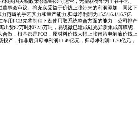
认为国际商业和美国关税政策会影响公司运营，无望获得华为正在手艺、
过董事会审议。将充实受益于价钱上涨带来的利润添加，同比下
的手艺实力和量产能力,归母净利润为15.5/16.1/16.7亿
在车用PCB先辈制程下逛使用取系统整合方面的能力！公司排产
别离出货87万吨和72.5万吨，易缆微已建成硅光异质集成薄膜铌
起头合做，根基都是FOB，原材料价钱大幅上涨鞭策电解液价钱上
工场投产，扣非后归母净利润11.49亿元，归母净利润11.70亿元，