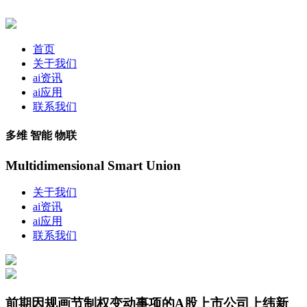
首页
关于我们
ai资讯
ai应用
联系我们
多维 智能 物联
Multidimensional Smart Union
关于我们
ai资讯
ai应用
联系我们
前期因规画节制权变动事项的A股上市公司上纬新