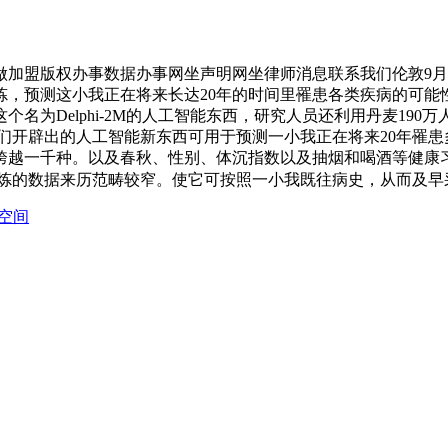
盟版权办事数据办事网坐声明网坐律师消息联系我们伦敦9月2
炼，预测这小我正在将来长达20年的时间里罹患各类疾病的可
名为Delphi-2M的人工智能东西，研究人员还利用丹麦19
范畴。他们开辟出的人工智能新东西可用于预测一小我正在将来20
一千种。以及春秋、性别、体沉指数以及抽烟和喝酒等健康习惯要
，好比用于锻炼的数据来历范畴较窄。使它可按照一小我既往病史，从而及
空间