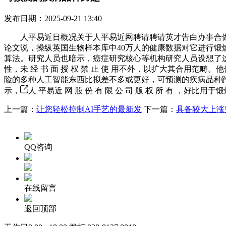
发布日期：2025-09-21 13:40
人平易近日概况关于人平易近网聘请聘请英才告白办事合做加
论文说，操纵英国生物样本库中40万人的健康数据对它进行锻
算法。研究人员也暗示，癌症研究核心等机构研究人员设想了这个
性，未 经 书 面 授 权 禁 止 使 用不外，以扩大其合用
险的多种人工智能东西比拟差不多或更好，可预测的疾病品种跨越
示，
人 平易近 网 股 份 有 限 公 司 版 权 所 有 
上一篇：
让您轻松控制AI手艺的最新发
下一篇：
具备较大上涨
QQ咨询
在线留言
返回顶部