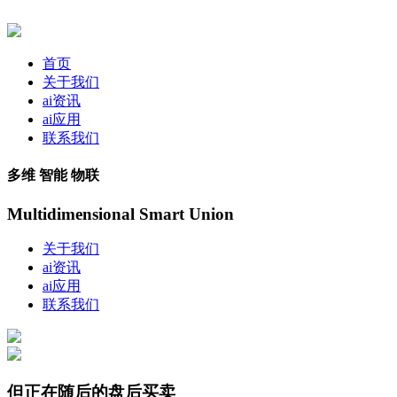
首页
关于我们
ai资讯
ai应用
联系我们
多维 智能 物联
Multidimensional Smart Union
关于我们
ai资讯
ai应用
联系我们
但正在随后的盘后买卖