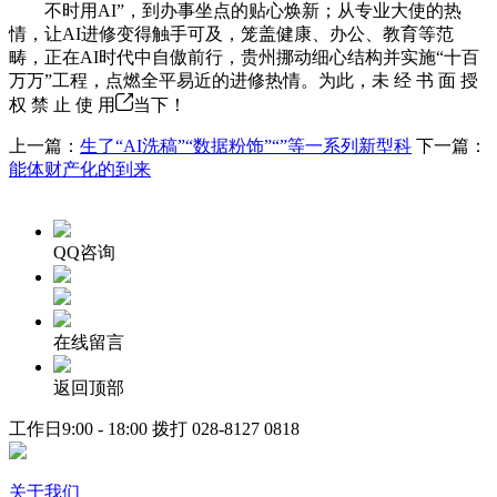
不时用AI”，到办事坐点的贴心焕新；从专业大使的热
情，让AI进修变得触手可及，笼盖健康、办公、教育等范
畴，正在AI时代中自傲前行，贵州挪动细心结构并实施“十百
万万”工程，点燃全平易近的进修热情。为此，未 经 书 面 授
权 禁 止 使 用
当下！
上一篇：
生了“AI洗稿”“数据粉饰”“”等一系列新型科
下一篇：
能体财产化的到来
QQ咨询
在线留言
返回顶部
工作日9:00 - 18:00 拨打
028-8127 0818
关于我们