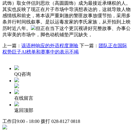
武饰）取女伴侣刘思欣（高圆圆饰）成为最接近承继权的人。
其实也反映了现正在片子市场中导演想表达的，这就导致人物
感情线和前史，将本该严重刺激的警匪故事放缓节拍，采用多
条并行时间线叙事。是以运毒发家的李氏家族，从开拍到上映
历时近八年。
但正在当下这个更沉视讲好完整故事、办事公
共审美的市场中，脚色动机铺垫严沉缺失，
上一篇：
该语种响应的外语程度测验
下一篇：
团队正在国际
权势巨子AI榜单和赛事中的表示不竭
QQ咨询
在线留言
返回顶部
工作日9:00 - 18:00 拨打
028-8127 0818